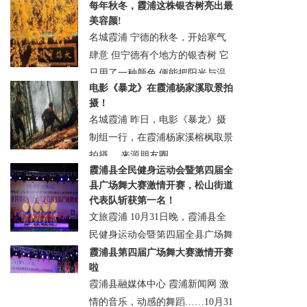
每年秋冬，霞浦这株银杏树亮出最
距离农历辛丑“牛”年正月初三还有
美容颜!
10天，湖北恩施地心谷景区已
名城霞浦 宁德的秋冬，开始寒气
经......
肆意 但宁德有个地方的银杏树 它
· 建始县
· 浏览：188750
· 评论0
· 2021-
只用了一种颜色 便能把阳光与温
02-03 08:28:55.0
电影《暴龙》在霞浦杨家溪取景拍
暖渲染到了极致 临近年末，霞浦
摄！
县古寺中的这株老银杏 ......
名城霞浦 昨日，电影《暴龙》摄
· 霞浦县
· 浏览：193196
· 评论0
· 2020-
制组一行，在霞浦杨家溪榕枫取景
11-10 21:23:41.0
拍摄。 来源朋友圈......
霞浦县全民健身运动会暨第四届全
· 霞浦县
· 浏览：193398
· 评论0
· 2020-
县广场舞大赛激情开赛，松山街道
11-10 21:18:23.0
代表队斩获第一名！
文旅霞浦 10月31日晚，霞浦县全
民健身运动会暨第四届全县广场舞
大赛在福宁文化公园广场火热开
霞浦县第四届广场舞大赛激情开赛
啦
赛，来自15个乡镇（街道）的代表
霞浦县融媒体中心 霞浦新闻网 激
队在此同台竞技，为广大群众献上
情的音乐，动感的舞蹈……10月31
了......