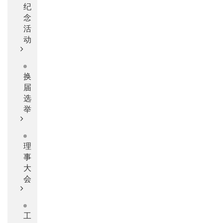
纪
念
活
动
换
届
选
举
理
事
大
会
工