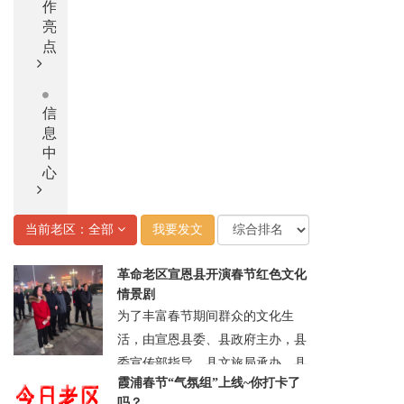
作
亮
点
信
息
中
心
当前老区：全部
我要发文
革命老区宣恩县开演春节红色文化
情景剧
为了丰富春节期间群众的文化生
活，由宣恩县委、县政府主办，县
委宣传部指导，县文旅局承办，县
霞浦春节“气氛组”上线~你打卡了
老区建设促进会协办的红色精典战
吗？