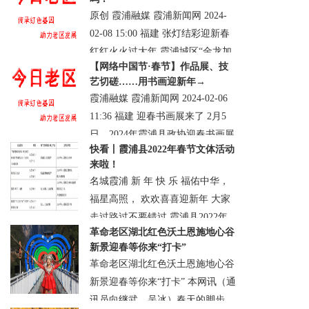
役之一的板栗园大捷情景剧。从1
原创 霞浦融媒 霞浦新闻网 2024-
月21日至2......
02-08 15:00 福建 张灯结彩迎新春
· 宣恩县
· 浏览：57206
· 评论0
· 2025-01-
红红火火过大年 霞浦城区“金龙加
22 08:00:47.0
【网络中国节·春节】作品展、技
持” “皮肤”焕新咯 大红灯......
艺切磋……用书画迎新年→
· 霞浦县
· 浏览：91446
· 评论0
· 2024-02-
霞浦融媒 霞浦新闻网 2024-02-06
08 20:16:35.0
11:36 福建 迎春书画展来了 2月5
日，2024年霞浦县政协迎春书画展
快看丨霞浦县2022年春节文体活动
在政协书画院举办。县政协主席韦
来啦！
大兴，副......
名城霞浦 新 年 快 乐 福佑中华，
· 霞浦县
· 浏览：91534
· 评论0
· 2024-02-
福星高照， 欢欢喜喜迎新年 大家
06 21:20:55.0
走过路过不要错过 霞浦县2022年
革命老区湖北红色沃土恩施地心谷
春节文体活动来啦！ 带上......
新景迎春等你来“打卡”
· 霞浦县
· 浏览：160589
· 评论0
· 2022-
革命老区湖北红色沃土恩施地心谷
01-31 21:44:52.0
新景迎春等你来“打卡” 本网讯（通
讯员向继武、吴冰）春天的脚步，