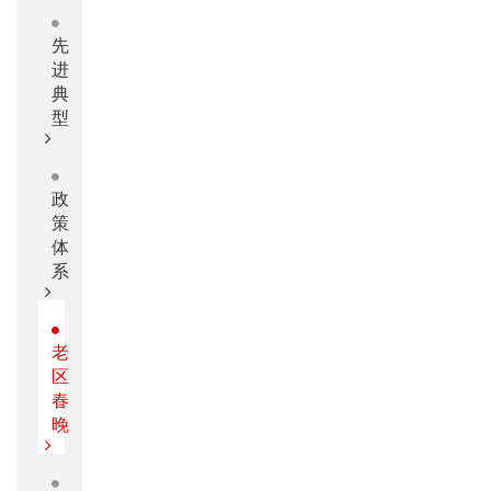
先
进
典
型
政
策
体
系
老
区
春
晚