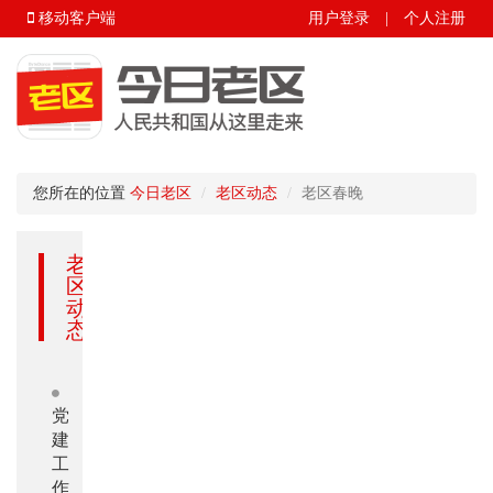
移动客户端
用户登录
|
个人注册
您所在的位置
今日老区
老区动态
老区春晚
老
区
动
态
党
建
工
作