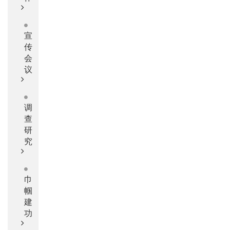
宣
传
会
议
调
查
研
究
巾
帼
建
功