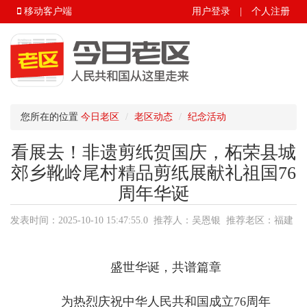
移动客户端
用户登录
|
个人注册
您所在的位置
今日老区
老区动态
纪念活动
看展去！非遗剪纸贺国庆，柘荣县城
郊乡靴岭尾村精品剪纸展献礼祖国76
周年华诞
发表时间：2025-10-10 15:47:55.0 推荐人：吴恩银 推荐老区：福建
省.宁德市.柘荣县 来源：今日老区
盛世华诞，共谱篇章
为热烈庆祝中华人民共和国成立76周年